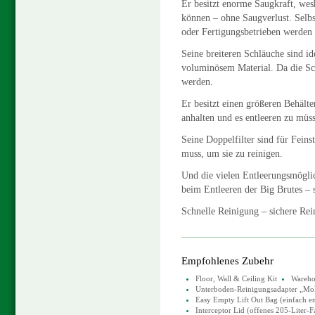
Er besitzt enorme Saugkraft, wes
können – ohne Saugverlust. Selbs
oder Fertigungsbetrieben werden 
Seine breiteren Schläuche sind id
voluminösem Material. Da die Sch
werden.
Er besitzt einen größeren Behälte
anhalten und es entleeren zu müs
Seine Doppelfilter sind für Feins
muss, um sie zu reinigen.
Und die vielen Entleerungsmögli
beim Entleeren der Big Brutes – s
Schnelle Reinigung – sichere Re
Empfohlenes Zubehr
Floor, Wall & Ceiling Kit
Wareho
Unterboden-Reinigungsadapter „Mo
Easy Empty Lift Out Bag (einfach en
Interceptor Lid (offenes 205-Liter-F