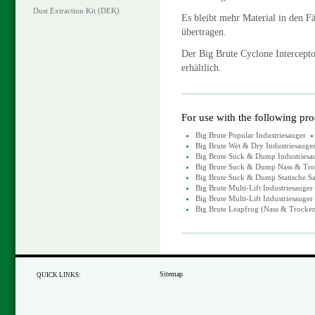
Dust Extraction Kit (DEK)
Es bleibt mehr Material in den Fä
übertragen.
Der Big Brute Cyclone Intercepto
erhältlich.
For use with the following pr
Big Brute Popular Industriesauger
Big Brute Wet & Dry Industriesauge
Big Brute Suck & Dump Industriesa
Big Brute Suck & Dump Nass & Troc
Big Brute Suck & Dump Statische S
Big Brute Multi-Lift Industriesauger
Big Brute Multi-Lift Industriesauge
Big Brute Leapfrog (Nass & Trocke
Sitemap
QUICK LINKS: