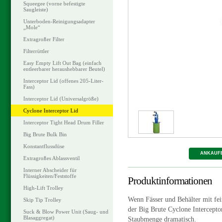
Squeegee (vorne befestigte
Saugleiste)
Unterboden-Reinigungsadapter
„Mole“
Extragroßer Filter
Filterrüttler
Easy Empty Lift Out Bag (einfach
entleerbarer heraushebbarer Beutel)
Interceptor Lid (offenes 205-Liter-
Fass)
Interceptor Lid (Universalgröße)
Cyclone Interceptor Lid
Interceptor Tight Head Drum Filler
Big Brute Bulk Bin
Konstantflussdüse
ANKAUF
Extragroßes Ablassventil
Interner Abscheider für
Flüssigkeiten/Feststoffe
Produktinformationen
High-Lift Trolley
Wenn Fässer und Behälter mit fei
Skip Tip Trolley
der Big Brute Cyclone Intercepto
Suck & Blow Power Unit (Saug- und
Blasaggregat)
Staubmenge dramatisch.