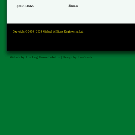
Sitemap
QUICK LINKS:
Copyright © 2004 - 2026
Michael Williams Engineering Ltd
Website by The Dog House Solution
|
Design by TwoSheds