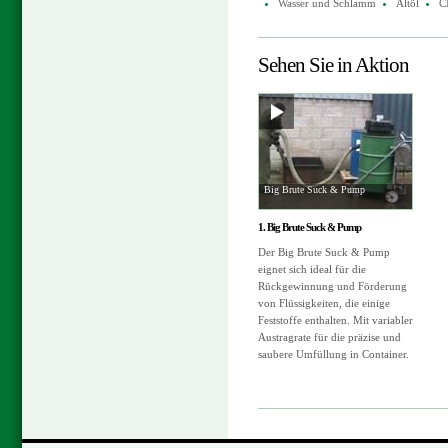
Wasser und Schlamm
Altöl
C
Sehen Sie in Aktion
Big Brute Suck & Pump
1. Big Brute Suck & Pump
Der Big Brute Suck & Pump
eignet sich ideal für die
Rückgewinnung und Förderung
von Flüssigkeiten, die einige
Feststoffe enthalten. Mit variabler
Austragrate für die präzise und
saubere Umfüllung in Container.